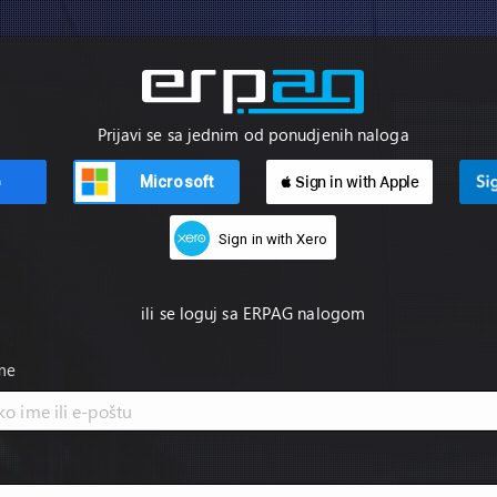
Prijavi se sa jednim od ponudjenih naloga
Microsoft
 Sign in with Apple
n
Sign in with Xero
ili se loguj sa ERPAG nalogom
ime