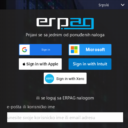
Srpski
Prijavi se sa jednim od ponuđenih naloga
Microsoft
Sign in
 Sign in with Apple
Sign in with Xero
ili se loguj sa ERPAG nalogom
e-pošta ili korisničko ime